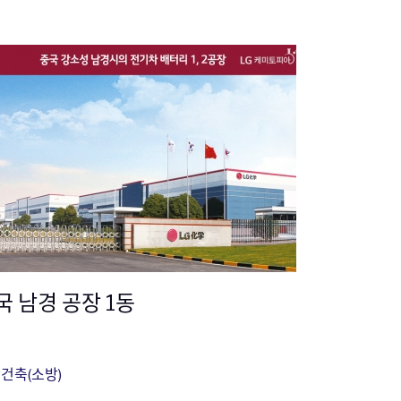
국 남경 공장 1동
건축(소방)