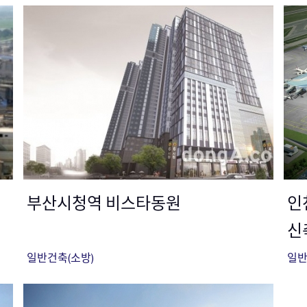
부산시청역 비스타동원
인
신
일반건축(소방)
일반