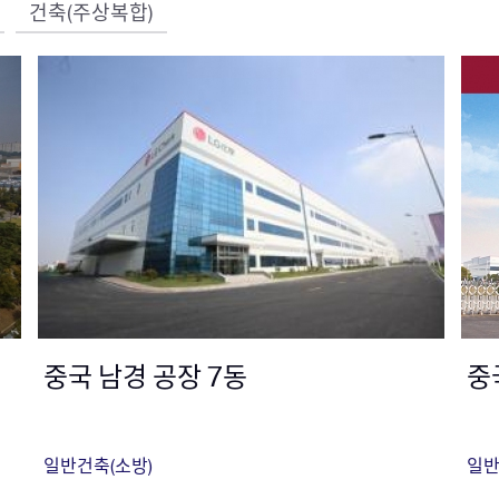
건축(주상복합)
중국 남경 공장 7동
중
일반건축(소방)
일반