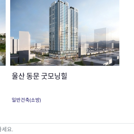
울산 동문 굿모닝힐
일반건축(소방)