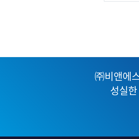
㈜비앤에스
성실한 