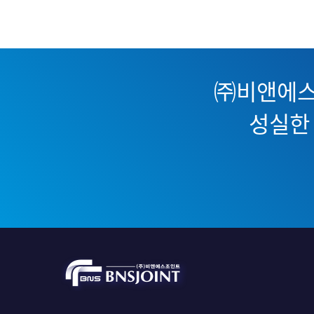
㈜비앤에스
성실한 