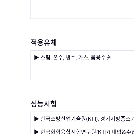
적용유체
▶ 스팀, 온수, 냉수, 가스, 음용수 外
성능시험
▶ 한국소방산업기술원(KFI), 경기지방중소
▶ 한국화학융합시험연구원(KTR) 내압&수