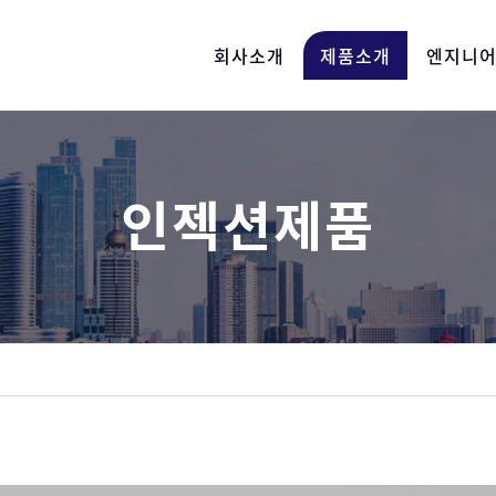
회사소개
제품소개
엔지니
인젝션제품