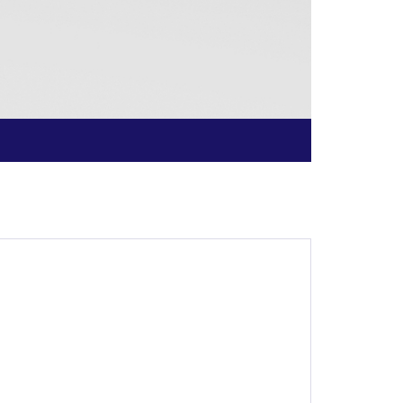
인젝션 볼 