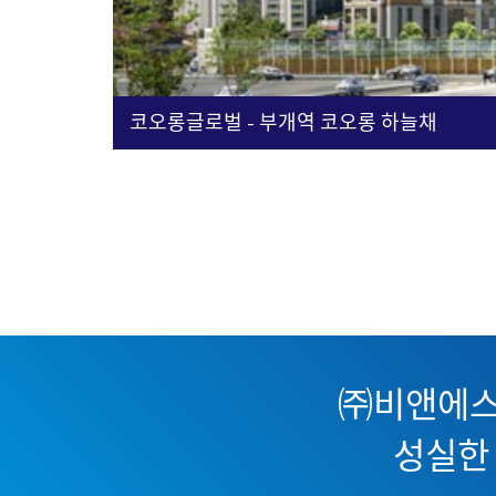
코오롱글로벌 - 부개역 코오롱 하늘채
㈜비앤에스
성실한 